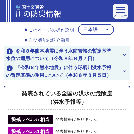
メニュー
arrow_drop_down
日本語
▶このページの操作説明
▶主な機能の紹介動画
info
令和８年熊本地震に伴う水防警報の暫定基準
keyboard_arrow_down
水位の運用について（令和８年８月７日）
info
「令和８年熊本地震」に伴う球磨川洪水予報
keyboard_arrow_down
の暫定基準の運用について（令和８年８月５日）
発表されている全国の洪水の危険度
（洪水予報等）
警戒レベル５相当
発表情報はありません
警戒レベル４相当
発表情報はありません