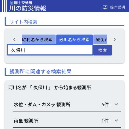
操作説明
サイト内検索
chevron_left
chevron_right
ー検索
市町村名から検索
河川名から検索
観測所名から検
検索
観測所に関連する検索結果
河川名が 「 久保川 」 から始まる観測所
水位・ダム・カメラ 観測所
5件
keyboard_arrow_down
雨量 観測所
1件
keyboard_arrow_down