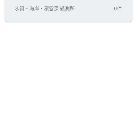
水質・海岸・積雪深 観測所
0件