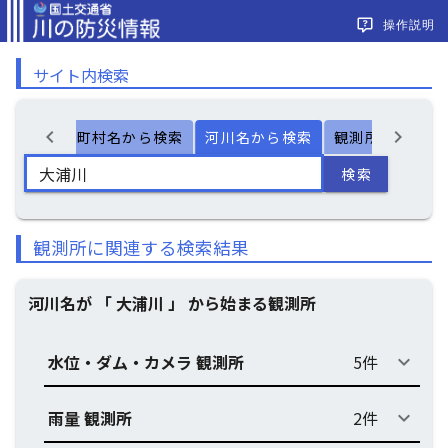
操作説明
サイト内検索
chevron_left
chevron_right
ー検索
市町村名から検索
河川名から検索
観測所名から検
検索
観測所に関連する検索結果
河川名が 「 大浦川 」 から始まる観測所
水位・ダム・カメラ 観測所
5件
keyboard_arrow_down
雨量 観測所
2件
keyboard_arrow_down