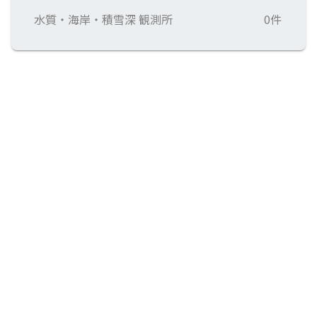
水質・海岸・積雪深 観測所
0件