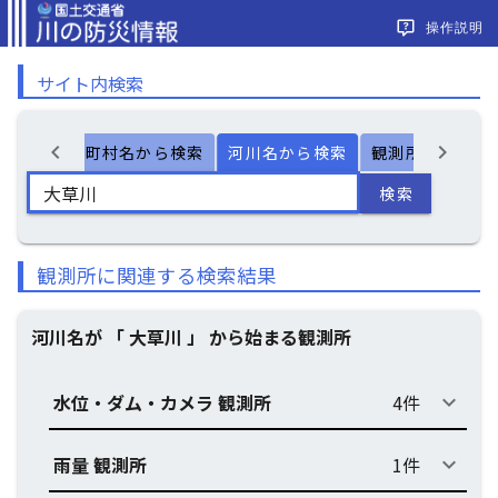
操作説明
サイト内検索
chevron_left
chevron_right
ー検索
市町村名から検索
河川名から検索
観測所名から検
検索
観測所に関連する検索結果
河川名が 「 大草川 」 から始まる観測所
水位・ダム・カメラ 観測所
4件
keyboard_arrow_down
雨量 観測所
1件
keyboard_arrow_down