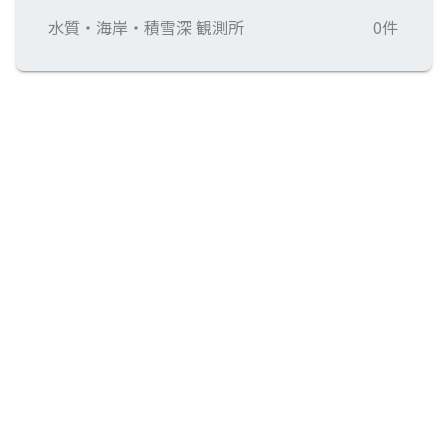
水質・海岸・積雪深 観測所
0件