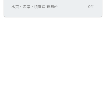
水質・海岸・積雪深 観測所
0件