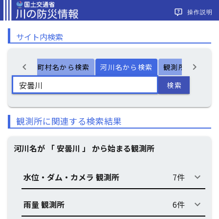
操作説明
サイト内検索
chevron_left
chevron_right
ー検索
市町村名から検索
河川名から検索
観測所名から検
検索
観測所に関連する検索結果
河川名が 「 安曇川 」 から始まる観測所
水位・ダム・カメラ 観測所
7件
keyboard_arrow_down
雨量 観測所
6件
keyboard_arrow_down