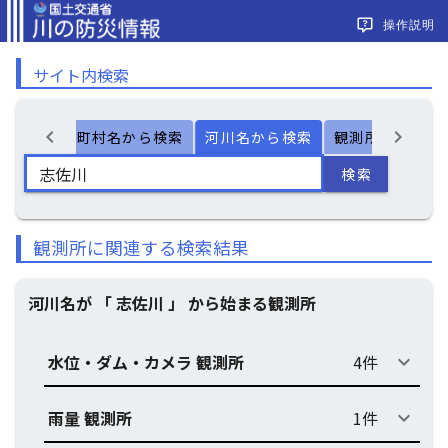
操作説明
サイト内検索
chevron_left
chevron_right
ー検索
市町村名から検索
河川名から検索
観測所名から検
検索
観測所に関連する検索結果
河川名が 「 志佐川 」 から始まる観測所
水位・ダム・カメラ 観測所
4件
keyboard_arrow_down
雨量 観測所
1件
keyboard_arrow_down