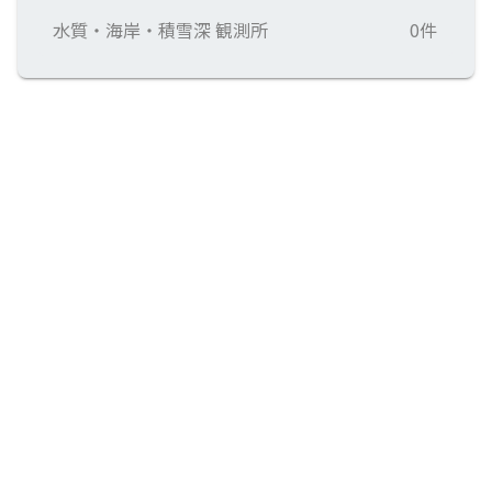
水質・海岸・積雪深 観測所
0件