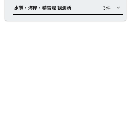
水質・海岸・積雪深 観測所
3件
keyboard_arrow_down