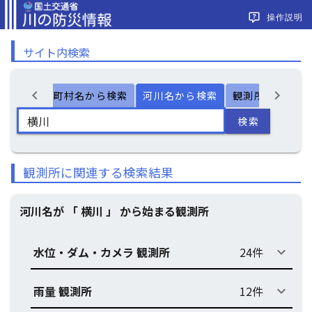
操作説明
サイト内検索
chevron_left
chevron_right
ー検索
市町村名から検索
河川名から検索
観測所名から検
検索
観測所に関連する検索結果
河川名が 「 横川 」 から始まる観測所
水位・ダム・カメラ 観測所
24件
keyboard_arrow_down
雨量 観測所
12件
keyboard_arrow_down