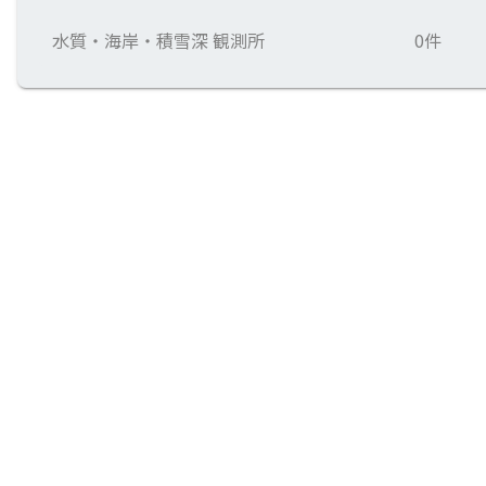
水質・海岸・積雪深 観測所
0件