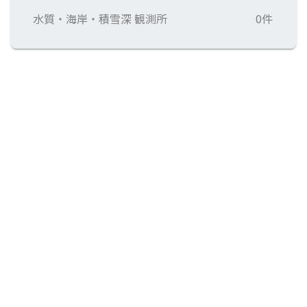
水質・海岸・積雪深 観測所
0件