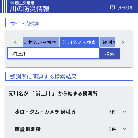
操作説明
サイト内検索
chevron_left
chevron_right
ー検索
市町村名から検索
河川名から検索
観測所名から検
検索
観測所に関連する検索結果
河川名が 「 浦上川 」 から始まる観測所
水位・ダム・カメラ 観測所
7件
keyboard_arrow_down
雨量 観測所
1件
keyboard_arrow_down