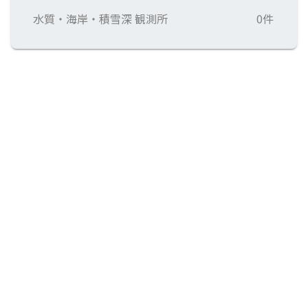
水質・海岸・積雪深 観測所
0件