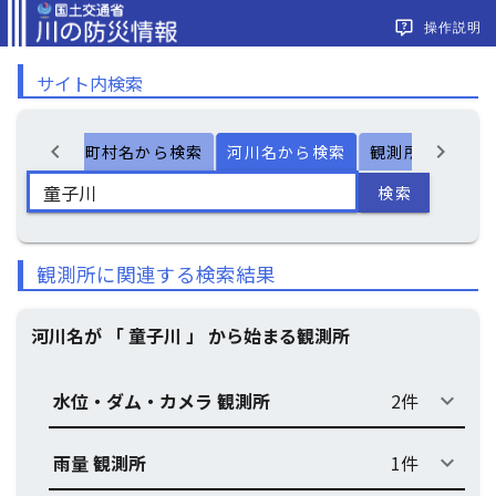
操作説明
サイト内検索
chevron_left
chevron_right
ー検索
市町村名から検索
河川名から検索
観測所名から検
検索
観測所に関連する検索結果
河川名が 「 童子川 」 から始まる観測所
水位・ダム・カメラ 観測所
2件
keyboard_arrow_down
雨量 観測所
1件
keyboard_arrow_down