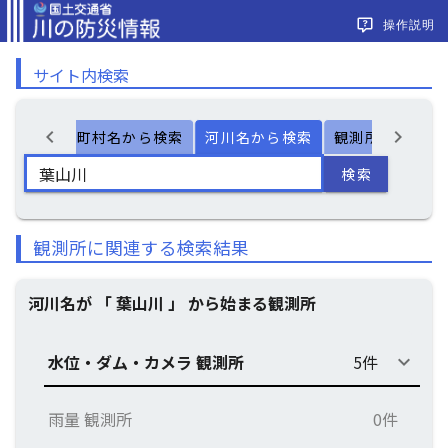
操作説明
サイト内検索
chevron_left
chevron_right
ー検索
市町村名から検索
河川名から検索
観測所名から検
検索
観測所に関連する検索結果
河川名が 「 葉山川 」 から始まる観測所
水位・ダム・カメラ 観測所
5件
keyboard_arrow_down
雨量 観測所
0件