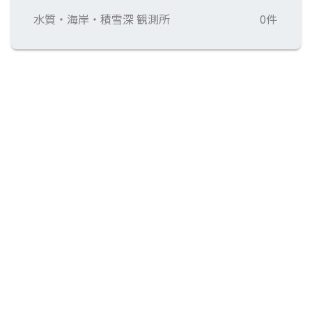
水質・海岸・積雪深 観測所
0件