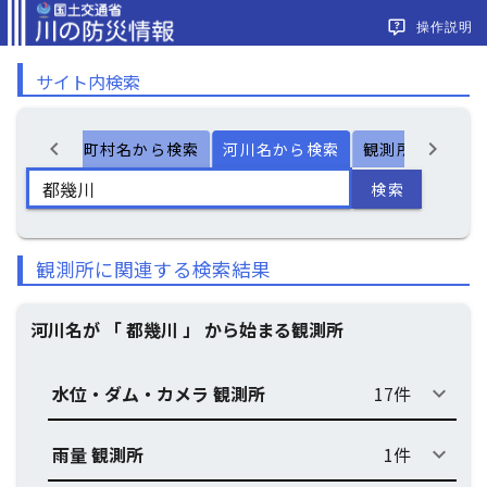
操作説明
サイト内検索
chevron_left
chevron_right
ー検索
市町村名から検索
河川名から検索
観測所名から検
検索
観測所に関連する検索結果
河川名が 「 都幾川 」 から始まる観測所
水位・ダム・カメラ 観測所
17件
keyboard_arrow_down
雨量 観測所
1件
keyboard_arrow_down