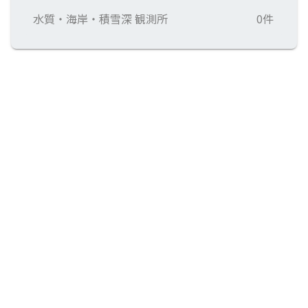
水質・海岸・積雪深 観測所
0件