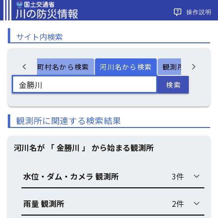
操作説明
サイト内検索
chevron_left
chevron_right
ー検索
市町村名から検索
河川名から検索
観測所名から検
検索
観測所に関連する検索結果
河川名が 「 金勝川 」 から始まる観測所
水位・ダム・カメラ 観測所
3件
keyboard_arrow_down
雨量 観測所
2件
keyboard_arrow_down