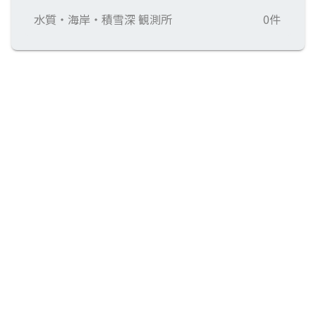
水質・海岸・積雪深 観測所
0件