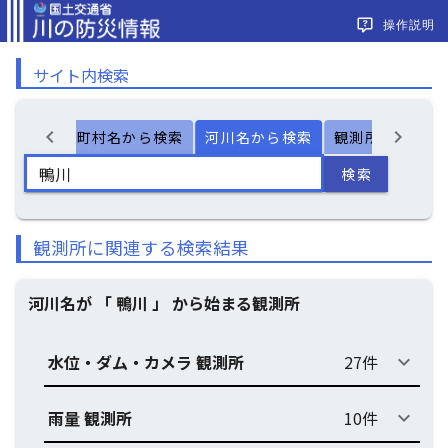
操作説明
サイト内検索
chevron_left
chevron_right
ー検索
市町村名から検索
河川名から検索
観測所名から検
検索
観測所に関連する検索結果
河川名が 「 鴨川 」 から始まる観測所
水位・ダム・カメラ 観測所
27件
keyboard_arrow_down
雨量 観測所
10件
keyboard_arrow_down