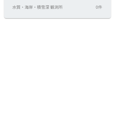
水質・海岸・積雪深 観測所
0件