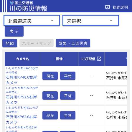
操作説明
arrow_drop_down
arrow_drop_down
北海道道央
未選択
表示
地図
ハザードマップ
気象・土砂災害
open_in_new
カメラ名
画像
LIVE配信
河
いしかりがわKP40.0うが
んかめら
いしかりがわすい
--
現在
平常
石狩川KP40.0右岸
石狩川水系石
カメラ
いしかりがわKP53.5うが
んかめら
いしかりがわすい
--
現在
平常
石狩川KP53.5右岸
石狩川水系石
カメラ
いしかりがわKP62.0うが
んかめら
いしかりがわすい
--
現在
平常
石狩川KP62.0右岸
石狩川水系石
カメラ
いしかりがわKP1.9さが
んかめら