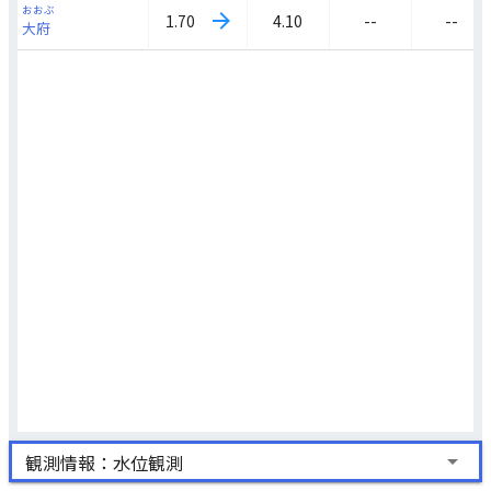
おおぶ
4.10
--
--
1.70
大府
arrow_drop_down
観測情報：水位観測