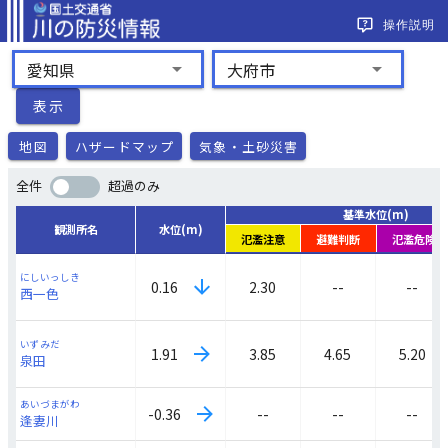
操作説明
arrow_drop_down
arrow_drop_down
愛知県
大府市
表示
地図
ハザードマップ
気象・土砂災害
全件
超過のみ
基準水位(m)
観測所名
水位(m)
氾濫注意
避難判断
氾濫危険
にしいっしき
2.30
--
--
0.16
西一色
いずみだ
3.85
4.65
5.20
1.91
泉田
あいづまがわ
--
--
--
-0.36
逢妻川