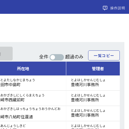
操作説明
質　　
一覧コピー
全件
超過のみ
所在地
管理者
んとよたしなかじまちょう
とよはしかせんじむしょ
豊田市中島町
豊橋河川事務所
んおかざきしにしくらまえちょう
とよはしかせんじむしょ
岡崎市西蔵前町
豊橋河川事務所
んおかざきしはっちょうちょうおうかんどお
とよはしかせんじむしょ
豊橋河川事務所
岡崎市八帖町住還通
んあんじょうしきど
とよはしかせんじむしょ