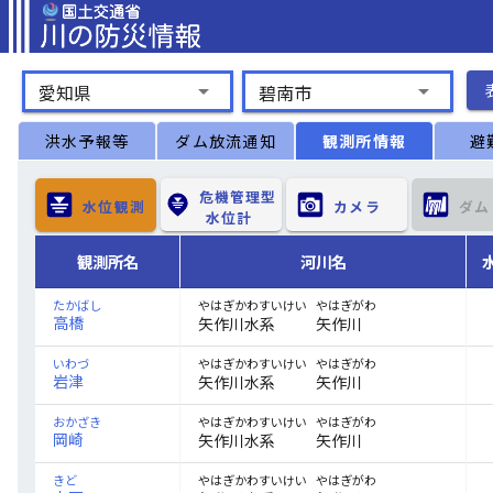
arrow_drop_down
arrow_drop_down
愛知県
碧南市
洪水予報等
ダム放流通知
観測所情報
避
危機管理型

水位観測
カメラ　
ダム
水位計　
観測所名
河川名
たかばし
やはぎがわ
やはぎかわすいけい
高橋
矢作川水系
矢作川
いわづ
やはぎがわ
やはぎかわすいけい
岩津
矢作川水系
矢作川
おかざき
やはぎがわ
やはぎかわすいけい
岡崎
矢作川水系
矢作川
きど
やはぎがわ
やはぎかわすいけい