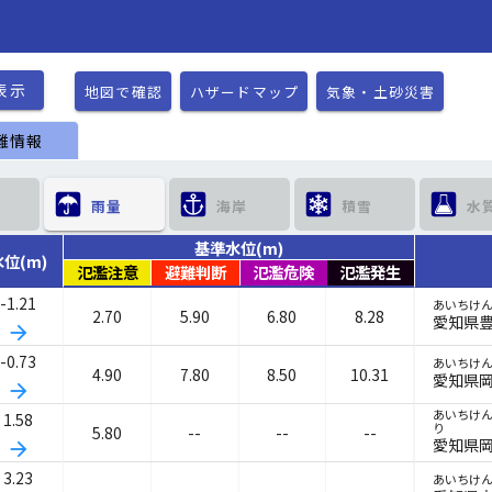
表示
地図で確認
ハザードマップ
気象・土砂災害
難情報
　　
雨量　　
海岸　　
積雪　　
水
基準水位(m)
水位(m)
氾濫注意
避難判断
氾濫危険
氾濫発生
-1.21
あいちけ
2.70
5.90
6.80
8.28
愛知県
arrow_forward
-0.73
あいちけ
4.90
7.80
8.50
10.31
愛知県
arrow_forward
あいちけ
1.58
り
5.80
--
--
--
愛知県
arrow_forward
3.23
あいちけ
--
--
--
--