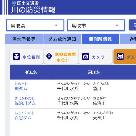
arrow_drop_down
arrow_drop_down
鳥取県
鳥取市
洪水予報等
ダム放流通知
観測所情報
避
危機管理型

水位観測
カメラ　
ダム
水位計　
ダム名
河川名
ふくろがわ
せんだいがわすいけい
とのだむ
殿ダム
千代川水系
袋川
さじがわ
せんだいがわすいけい
さじかわだむ
佐治川ダム
千代川水系
佐治川
てんじんがわ
せんだいがわすいけい
ももだにだむ
百谷ダム
千代川水系
天神川