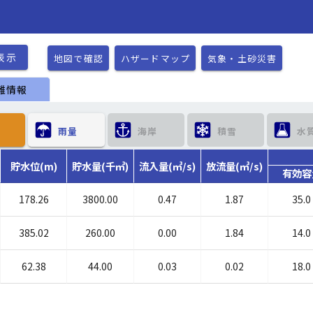
表示
地図で確認
ハザードマップ
気象・土砂災害
難情報
　　
雨量　　
海岸　　
積雪　　
水
貯水位(m)
貯水量(千㎥)
流入量(㎥/s)
放流量(㎥/s)
有効容
178.26
3800.00
0.47
1.87
35.0
385.02
260.00
0.00
1.84
14.0
62.38
44.00
0.03
0.02
18.0