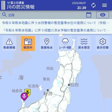
2026/08/07
autorenew
menu
21:20
search
calendar_today
visibility
全国
令和８年熊本地震に伴う水防警報の暫定基準水位の運用について（令和８年８月７日）
「令和８年熊本地震」に伴う球磨川洪水予報の暫定基準の運用について（令和８年８月５日）