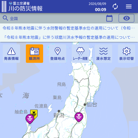
2026/08/09
autorenew
menu
00:09
search
calendar_today
visibility
全国
令和８年熊本地震に伴う水防警報の暫定基準水位の運用について（令和８年８月７日）
「令和８年熊本地震」に伴う球磨川洪水予報の暫定基準の運用について（令和８年８月５日）