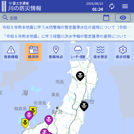
2026/08/10
autorenew
menu
01:24
search
calendar_today
visibility
全国
令和８年熊本地震に伴う水防警報の暫定基準水位の運用について（令和８年８月７日）
「令和８年熊本地震」に伴う球磨川洪水予報の暫定基準の運用について（令和８年８月５日）