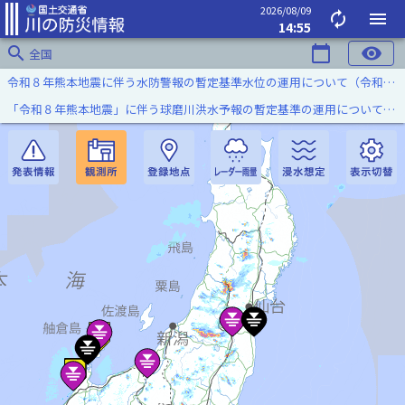
2026/08/09
autorenew
menu
14:55
search
calendar_today
visibility
全国
令和８年熊本地震に伴う水防警報の暫定基準水位の運用について（令和８年８月７日）
「令和８年熊本地震」に伴う球磨川洪水予報の暫定基準の運用について（令和８年８月５日）