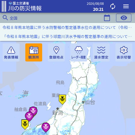
2026/08/08
autorenew
menu
20:21
search
calendar_today
visibility
全国
令和８年熊本地震に伴う水防警報の暫定基準水位の運用について（令和８年８月７日）
「令和８年熊本地震」に伴う球磨川洪水予報の暫定基準の運用について（令和８年８月５日）