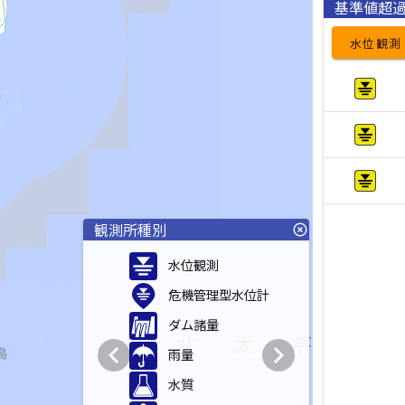
基準値超
水位観測
観測所種別
highlight_off
水位観測
危機管理型水位計
ダム諸量
chevron_left
chevron_right
雨量
水質