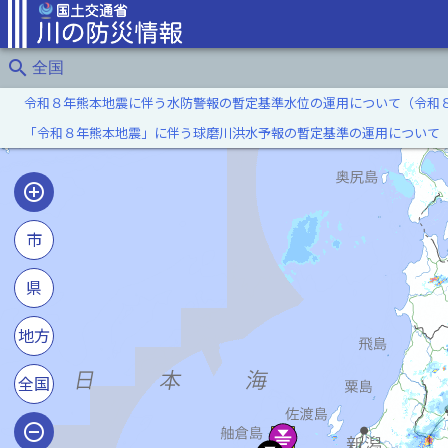
search
全国
令和８年熊本地震に伴う水防警報の暫定基準水位の運用について（令和
「令和８年熊本地震」に伴う球磨川洪水予報の暫定基準の運用について
市
県
地方
全国