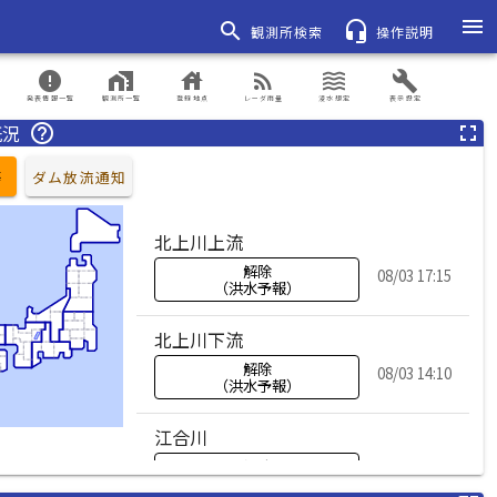
menu
search
headset_mic
観測所検索
操作説明
error
home_work
house
rss_feed
waves
build
発表情報一覧
観測所一覧
登録地点
レーダ雨量
浸水想定
表示設定
概況
help_outline
fullscreen
等
ダム放流通知
北上川上流
解除
08/03 17:15
（洪水予報）
北上川下流
解除
08/03 14:10
（洪水予報）
江合川
解除
08/03 11:10
（洪水予報）