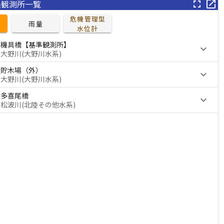
過観測所一覧
fullscreen
open_in_new
旧北上川
危機管理型

雨量
水位計
解除
08/03 10:30
（洪水予報）
機具橋【基準観測所】
keyboard_arrow_down
大野川(大野川水系)
雄物川下流
貯木場（外）
keyboard_arrow_down
解除
08/02 20:30
大野川(大野川水系)
（洪水予報）
多喜尾橋
keyboard_arrow_down
雄物川上流
松波川(北陸その他水系)
解除
08/02 14:00
（洪水予報）
鮭川
解除
08/01 12:10
（洪水予報）