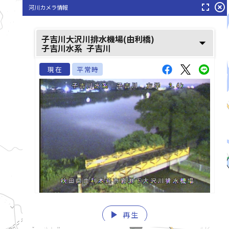
fullscreen
highlight_off
河川カメラ情報
子吉川大沢川排水機場(由利橋)
arrow_drop_down
子吉川水系
子吉川
現在
平常時
play_arrow
list_alt
再生