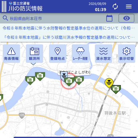
2026/08/09
autorenew
menu
01:39
search
calendar_today
visibility
秋田県由利本荘市
令和８年熊本地震に伴う水防警報の暫定基準水位の運用について（令和８年８月７日）
「令和８年熊本地震」に伴う球磨川洪水予報の暫定基準の運用について（令和８年８月５日）
子吉川(こよしがわ)