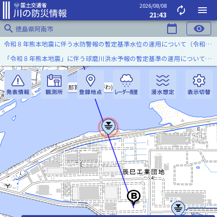
2026/08/08
autorenew
menu
21:43
search
calendar_today
visibility
徳島県阿南市
令和８年熊本地震に伴う水防警報の暫定基準水位の運用について（令和８年８月７日）
「令和８年熊本地震」に伴う球磨川洪水予報の暫定基準の運用について（令和８年８月５日）
那賀川(なかがわ)