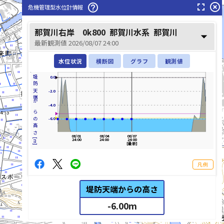
fullscreen
highlight_off
help_outline
危機管理型水位計情報
派川那賀川(はせんなかがわ)
那賀川右岸 0k800
那賀川水系
那賀川
arrow_drop_down
最新観測値 2026/08/07 24:00
水位状況
横断図
グラフ
観測値
堤防天端からの高さ[m]
0.0
-2.0
打樋川(うてびがわ)
-4.0
-6.0
08/01
08/04
08/07
24:00
24:00
24:00
[最新]
凡例
堤防天端からの高さ
-6.00
m
list_alt