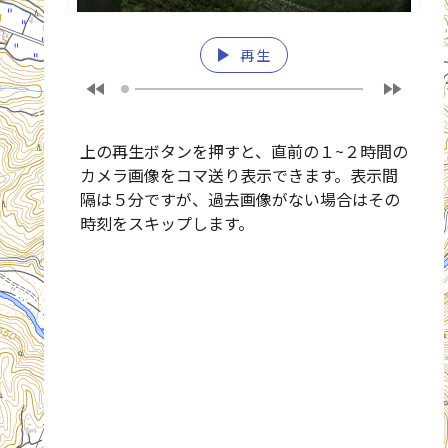
play_arrow
再生
fast_rewind
fast_forward
上の再生ボタンを押すと、直前の１~２時間の
カメラ画像をコマ送り表示できます。表示間
隔は５分ですが、過去画像がない場合はその
時刻をスキップします。