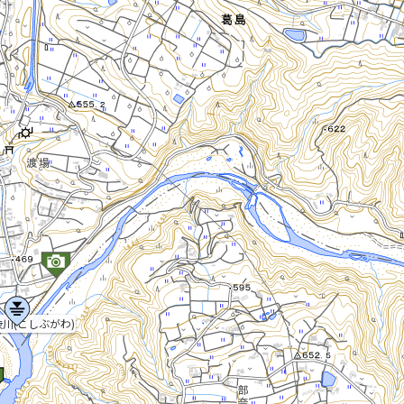
川(こしぶがわ)