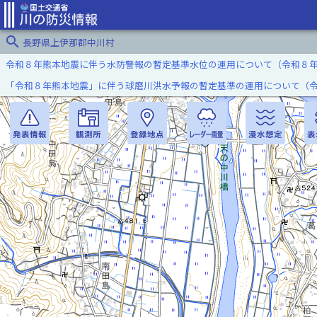
search
長野県上伊那郡中川村
令和８年熊本地震に伴う水防警報の暫定基準水位の運用について（令和８
「令和８年熊本地震」に伴う球磨川洪水予報の暫定基準の運用について（