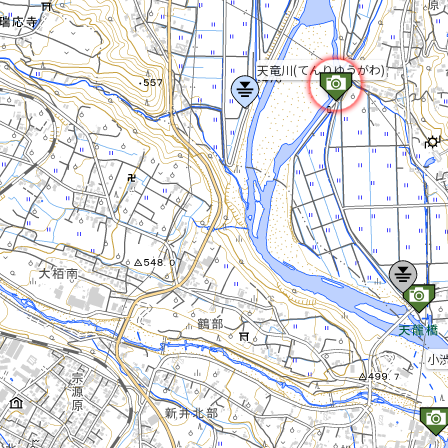
天竜川(てんりゆうがわ)
小渋