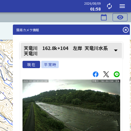
2026/08/09
autorenew
menu
01:58
calendar_today
visibility
highlight_off
簡易カメラ情報
天竜川 162.8k+104 左岸
天竜川水系
arrow_drop_down
天竜川
現在
平常時