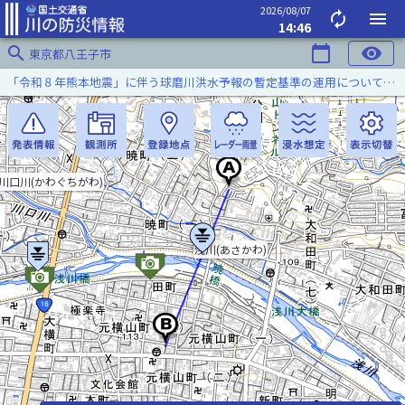
2026/08/07
autorenew
menu
14:46
search
calendar_today
visibility
東京都八王子市
「令和８年熊本地震」に伴う球磨川洪水予報の暫定基準の運用について（令和８年８月５日）
川口川(かわぐちがわ)
浅川(あさかわ)