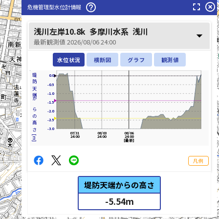
fullscreen
highlight_off
help_outline
危機管理型水位計情報
浅川左岸10.8k
多摩川水系
浅川
arrow_drop_down
最新観測値 2026/08/06 24:00
水位状況
横断図
グラフ
観測値
堤防天端からの高さ[m]
0.0
-0.5
-1.0
-1.5
-2.0
山田川(やまだがわ)
-2.5
-3.0
07/31
08/03
08/06
24:00
24:00
24:00
[最新]
凡例
堤防天端からの高さ
-5.54
m
list_alt