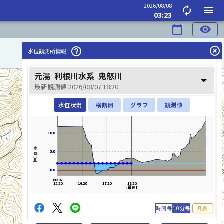
2026/08/08
autorenew
menu
03:23
calendar_today
visibility
highlight_off
help_outline
水位観測所情報
元湯
利根川水系
鬼怒川
arrow_drop_down
最新観測値 2026/08/07 18:20
水位状況
横断図
グラフ
観測値
10.0
10.0
水位[m]
5.0
5.0
0.0
0.0
08/07
15:20
16:20
17:20
18:20
[最新]
時間毎
10分毎
凡例