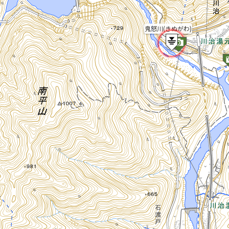
鬼怒川(きぬがわ)