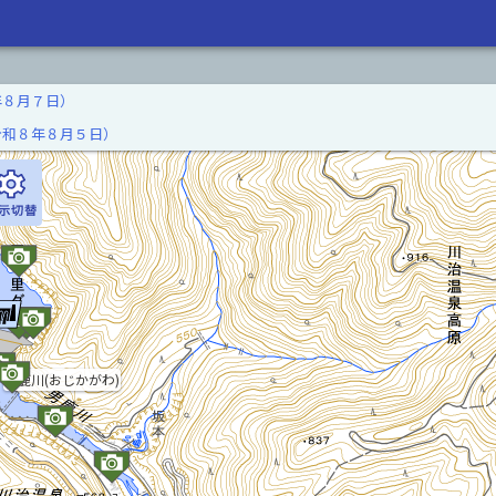
年８月７日）
令和８年８月５日）
男鹿川(おじかがわ)