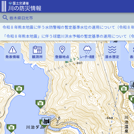
search
栃木県日光市
令和８年熊本地震に伴う水防警報の暫定基準水位の運用について（令和８
「令和８年熊本地震」に伴う球磨川洪水予報の暫定基準の運用について（