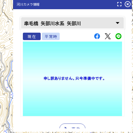
fullscreen
highlight_off
河川カメラ情報
arrow_drop_down
串毛橋
矢部川水系
矢部川
現在
平常時
list_alt
play_arrow
再生