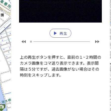
play_arrow
再生
fast_rewind
fast_forward
上の再生ボタンを押すと、直前の１~２時間の
カメラ画像をコマ送り表示できます。表示間
隔は５分ですが、過去画像がない場合はその
時刻をスキップします。