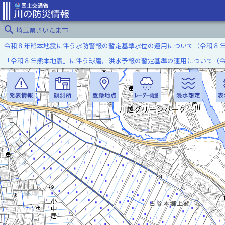
search
埼玉県さいたま市
令和８年熊本地震に伴う水防警報の暫定基準水位の運用について（令和８
「令和８年熊本地震」に伴う球磨川洪水予報の暫定基準の運用について（