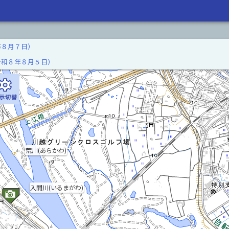
年８月７日）
令和８年８月５日）
荒川(あらかわ)
入間川(いるまがわ)