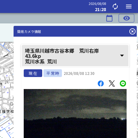
2026/08/08
autorenew
menu
21:28
calendar_today
visibility
highlight_off
簡易カメラ情報
埼玉県川越市古谷本郷 荒川右岸
arrow_drop_down
43.6kp
荒川水系
荒川
現在
平常時
2026/08/08 12:30