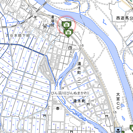
びん沼川(びんぬまかわ)