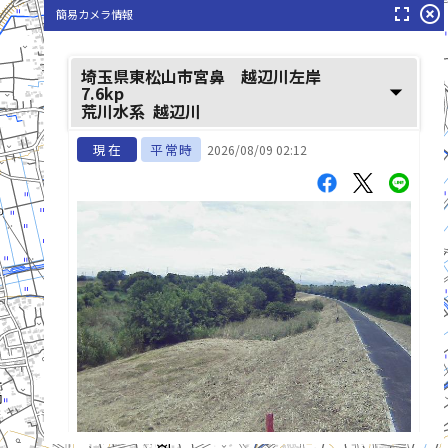
fullscreen
highlight_off
簡易カメラ情報
埼玉県東松山市宮鼻 越辺川左岸
arrow_drop_down
7.6kp
荒川水系
越辺川
現在
平常時
2026/08/09 02:12
飯盛川(いいもりがわ)
list_alt