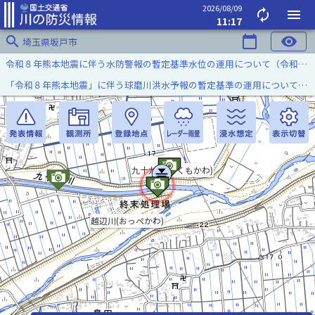
2026/08/09
autorenew
menu
11:17
search
calendar_today
visibility
埼玉県坂戸市
令和８年熊本地震に伴う水防警報の暫定基準水位の運用について（令和８年８月７日）
「令和８年熊本地震」に伴う球磨川洪水予報の暫定基準の運用について（令和８年８月５日）
九十九川(つくもかわ)
越辺川(おっぺかわ)