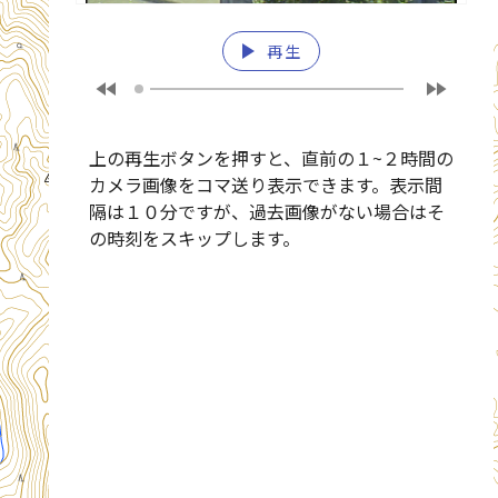
play_arrow
再生
fast_rewind
fast_forward
上の再生ボタンを押すと、直前の１~２時間の
カメラ画像をコマ送り表示できます。表示間
隔は１０分ですが、過去画像がない場合はそ
の時刻をスキップします。