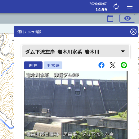
2026/08/07
autorenew
menu
14:59
calendar_today
visibility
highlight_off
河川カメラ情報
arrow_drop_down
ダム下流左岸
岩木川水系
岩木川
現在
平常時