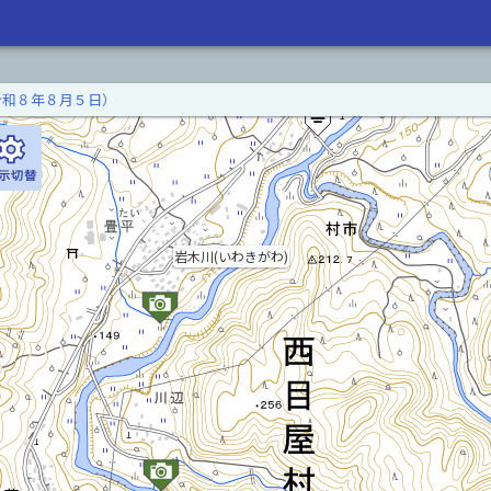
令和８年８月５日）
岩木川(いわきがわ)