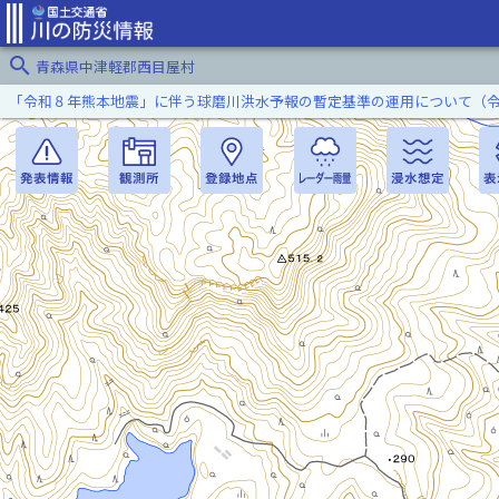
search
青森県中津軽郡西目屋村
「令和８年熊本地震」に伴う球磨川洪水予報の暫定基準の運用について（