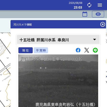
2026/08/08
autorenew
menu
23:03
calendar_today
visibility
highlight_off
河川カメラ情報
arrow_drop_down
十五社橋
肝属川水系
串良川
現在
平常時