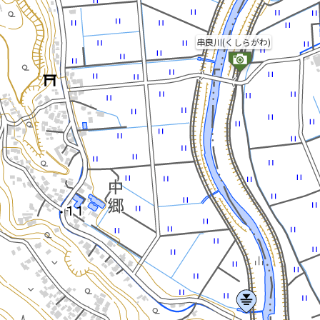
串良川(くしらがわ)