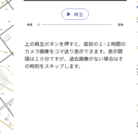
play_arrow
再生
fast_rewind
fast_forward
上の再生ボタンを押すと、直前の１~２時間の
カメラ画像をコマ送り表示できます。表示間
隔は１０分ですが、過去画像がない場合はそ
の時刻をスキップします。