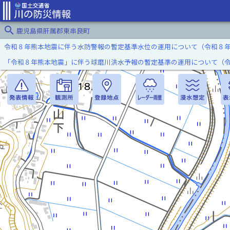
search
鹿児島県肝属郡東串良町
令和８年熊本地震に伴う水防警報の暫定基準水位の運用について（令和８
「令和８年熊本地震」に伴う球磨川洪水予報の暫定基準の運用について（