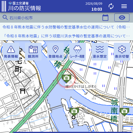
2026/08/09
autorenew
menu
10:03
search
calendar_today
visibility
石川県小松市
令和８年熊本地震に伴う水防警報の暫定基準水位の運用について（令和８年８月７日）
「令和８年熊本地震」に伴う球磨川洪水予報の暫定基準の運用について（令和８年８月５日）
梯川(かけはしがわ)