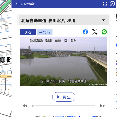
fullscreen
highlight_off
河川カメラ情報
arrow_drop_down
北陸自動車道
梯川水系
梯川
現在
平常時
前川(まえかわ)
play_arrow
再生
fast_rewind
fast_forward
list_alt