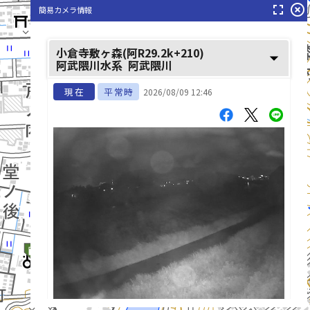
fullscreen
highlight_off
簡易カメラ情報
小倉寺敷ヶ森(阿R29.2k+210)
arrow_drop_down
阿武隈川水系
阿武隈川
現在
平常時
2026/08/09 12:46
阿武隈川(あぶくまがわ)
list_alt