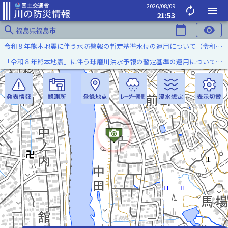
2026/08/09
autorenew
menu
21:53
search
calendar_today
visibility
福島県福島市
令和８年熊本地震に伴う水防警報の暫定基準水位の運用について（令和８年８月７日）
「令和８年熊本地震」に伴う球磨川洪水予報の暫定基準の運用について（令和８年８月５日）