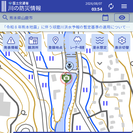
2026/08/07
autorenew
menu
03:54
search
calendar_today
visibility
熊本県山鹿市
「令和８年熊本地震」に伴う球磨川洪水予報の暫定基準の運用について（令和８年８月５日）