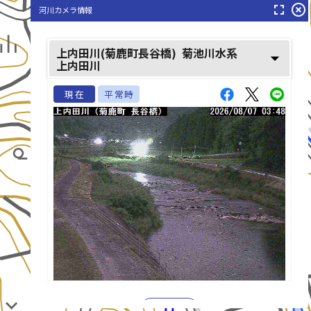
fullscreen
highlight_off
河川カメラ情報
上内田川(菊鹿町長谷橋)
菊池川水系
arrow_drop_down
上内田川
現在
平常時
上内田川(かみうちだがわ)
list_alt
play_arrow
再生