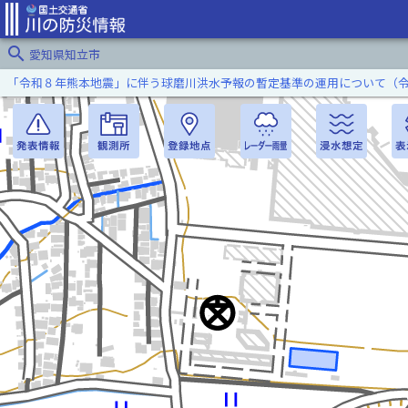
search
愛知県知立市
「令和８年熊本地震」に伴う球磨川洪水予報の暫定基準の運用について（