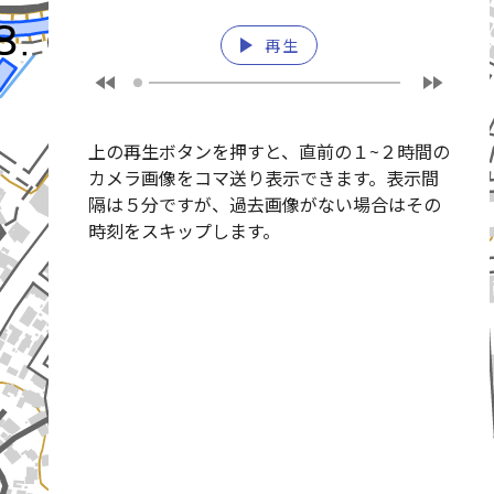
猿渡川(さわたりがわ)
play_arrow
再生
fast_rewind
fast_forward
上の再生ボタンを押すと、直前の１~２時間の
カメラ画像をコマ送り表示できます。表示間
隔は５分ですが、過去画像がない場合はその
時刻をスキップします。