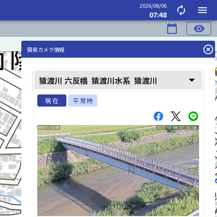
2026/08/06
autorenew
menu
07:48
calendar_today
visibility
highlight_off
簡易カメラ情報
arrow_drop_down
猿渡川 六反橋
猿渡川水系
猿渡川
現在
平常時