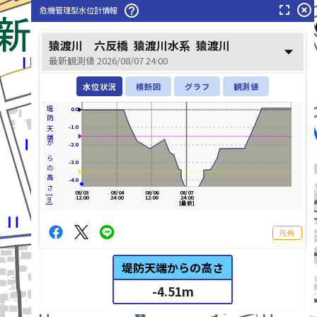
fullscreen
highlight_off
help_outline
危機管理型水位計情報
猿渡川 六反橋
猿渡川水系
猿渡川
arrow_drop_down
最新観測値 2026/08/07 24:00
水位状況
横断図
グラフ
観測値
堤防天端からの高さ[m]
0.0
-1.0
-2.0
-3.0
-4.0
08/03
08/04
08/06
08/07
12:00
24:00
12:00
24:00
[最新]
凡例
堤防天端からの高さ
-4.51
m
list_alt