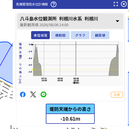
fullscreen
highlight_off
help_outline
危機管理型水位計情報
八斗島水位観測所
利根川水系
利根川
arrow_drop_down
最新観測値 2026/08/06 24:00
利根川(とねがわ)
水位状況
横断図
グラフ
観測値
堤防天端からの高さ[m]
0.0
-2.0
-4.0
-6.0
-8.0
07/31
08/03
08/06
24:00
24:00
24:00
[最新]
凡例
堤防天端からの高さ
-10.61
m
list_alt