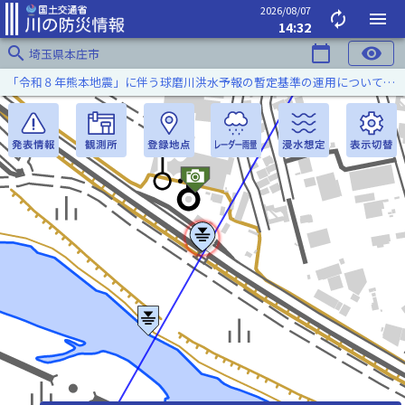
2026/08/07
autorenew
menu
14:32
search
calendar_today
visibility
埼玉県本庄市
「令和８年熊本地震」に伴う球磨川洪水予報の暫定基準の運用について（令和８年８月５日）