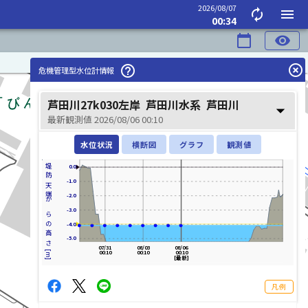
2026/08/07
autorenew
menu
00:34
calendar_today
visibility
highlight_off
help_outline
危機管理型水位計情報
芦田川27k030左岸
芦田川水系
芦田川
arrow_drop_down
最新観測値 2026/08/06 00:10
水位状況
横断図
グラフ
観測値
堤防天端からの高さ[m]
0.0
-1.0
-2.0
-3.0
-4.0
-5.0
07/31
08/03
08/06
00:10
00:10
00:10
[最新]
凡例