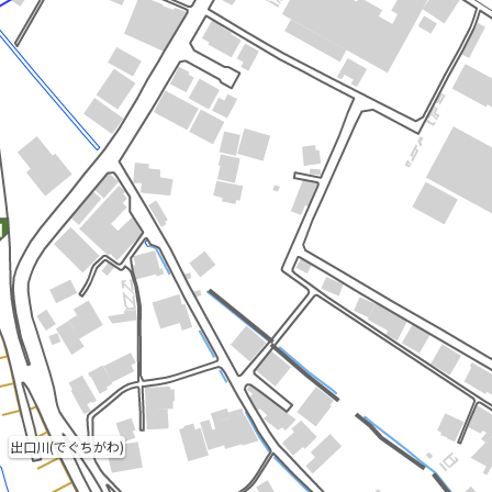
出口川(でぐちがわ)