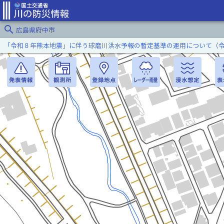
search
広島県府中市
「令和８年熊本地震」に伴う球磨川洪水予報の暫定基準の運用について（