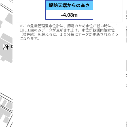
堤防天端からの高さ
-4.08
m
※この危機管理型水位計は、節電のため水位が低い時は、１
日に１回のみデータが更新されます。水位が観測開始水位
（黄色線）を超えると、１０分毎にデータが更新されるよう
になります。