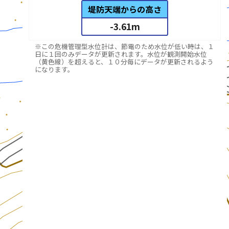
堤防天端からの高さ
-3.61
m
※この危機管理型水位計は、節電のため水位が低い時は、１
日に１回のみデータが更新されます。水位が観測開始水位
（黄色線）を超えると、１０分毎にデータが更新されるよう
になります。