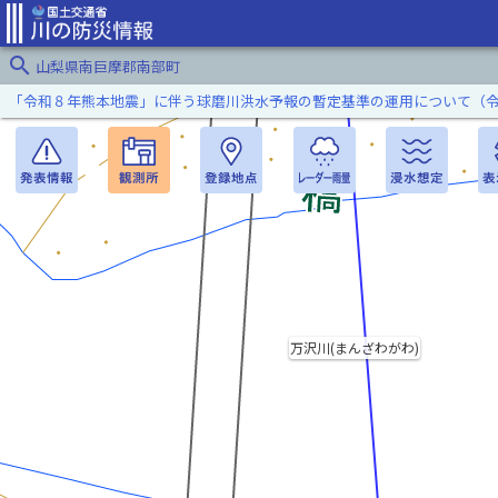
search
山梨県南巨摩郡南部町
「令和８年熊本地震」に伴う球磨川洪水予報の暫定基準の運用について（
万沢川(まんざわがわ)