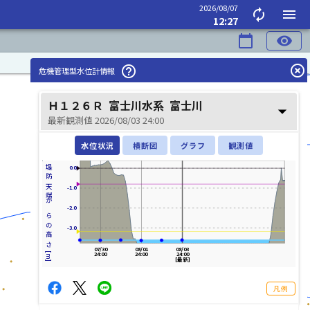
2026/08/07
autorenew
menu
12:27
calendar_today
visibility
highlight_off
help_outline
危機管理型水位計情報
Ｈ１２６Ｒ
富士川水系
富士川
arrow_drop_down
最新観測値 2026/08/03 24:00
水位状況
横断図
グラフ
観測値
堤防天端からの高さ[m]
0.0
-1.0
-2.0
-3.0
富士川(ふじかわ)
07/30
08/01
08/03
24:00
24:00
24:00
[最新]
凡例