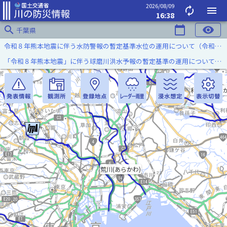
2026/08/09
autorenew
menu
16:38
search
calendar_today
visibility
千葉県
令和８年熊本地震に伴う水防警報の暫定基準水位の運用について（令和８年８月７日）
「令和８年熊本地震」に伴う球磨川洪水予報の暫定基準の運用について（令和８年８月５日）
利根川(とねが
荒川(あらかわ)