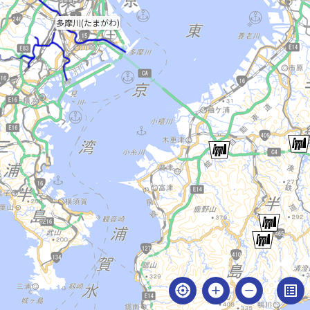
多摩川(たまがわ)
list_alt