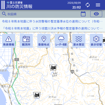
2026/08/09
autorenew
menu
21:02
search
calendar_today
visibility
秋田県
令和８年熊本地震に伴う水防警報の暫定基準水位の運用について（令和８年８月７日）
「令和８年熊本地震」に伴う球磨川洪水予報の暫定基準の運用について（令和８年８月５日）