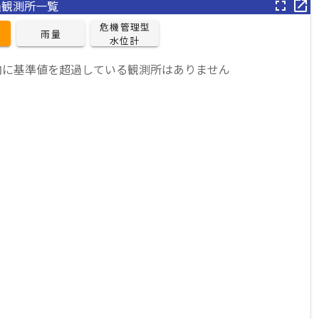
過観測所一覧
fullscreen
open_in_new
危機管理型

雨量
水位計
内に基準値を超過している観測所はありません