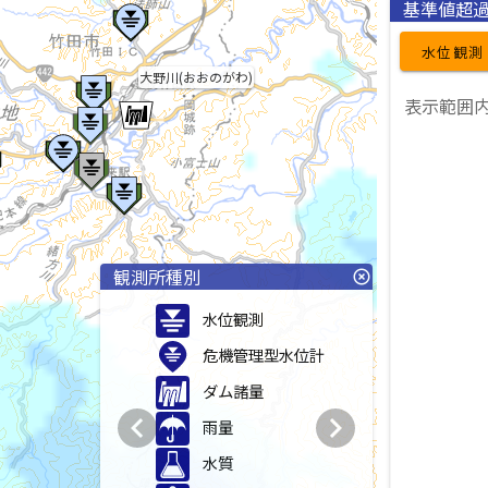
基準値超
水位観測
大野川(おおのがわ)
表示範囲
観測所種別
highlight_off
水位観測
危機管理型水位計
ダム諸量
chevron_left
chevron_right
雨量
水質