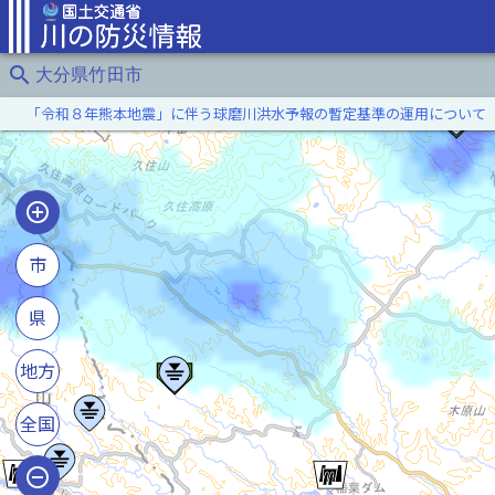
search
大分県竹田市
「令和８年熊本地震」に伴う球磨川洪水予報の暫定基準の運用について
市
県
地方
全国