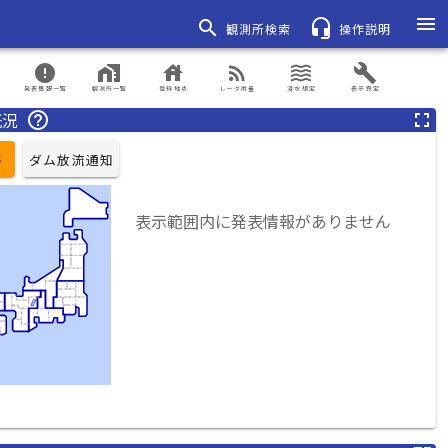
menu
search
headset_mic
観測所検索
操作説明
error
home_work
house
rss_feed
waves
build
発表情報一覧
観測所一覧
登録地点
レーダ雨量
浸水想定
表示設定
概況
help_outline
fullscreen
等
ダム放流通知
表示範囲内に発表情報がありません