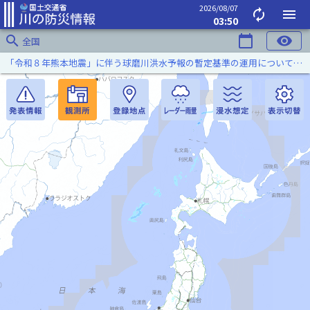
2026/08/07
autorenew
menu
03:50
search
calendar_today
visibility
全国
「令和８年熊本地震」に伴う球磨川洪水予報の暫定基準の運用について（令和８年８月５日）