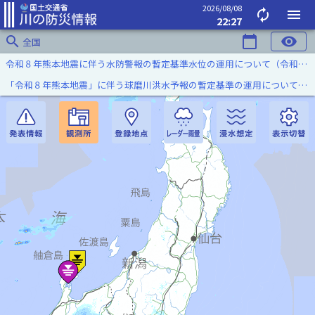
2026/08/08
autorenew
menu
22:27
search
calendar_today
visibility
全国
令和８年熊本地震に伴う水防警報の暫定基準水位の運用について（令和８年８月７日）
「令和８年熊本地震」に伴う球磨川洪水予報の暫定基準の運用について（令和８年８月５日）