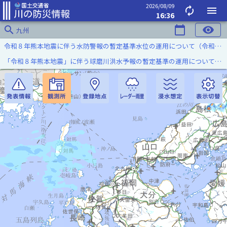
2026/08/09
autorenew
menu
16:36
search
calendar_today
visibility
九州
令和８年熊本地震に伴う水防警報の暫定基準水位の運用について（令和８年８月７日）
「令和８年熊本地震」に伴う球磨川洪水予報の暫定基準の運用について（令和８年８月５日）