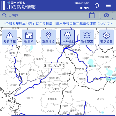
2026/08/07
autorenew
menu
01:09
search
calendar_today
visibility
大阪府
「令和８年熊本地震」に伴う球磨川洪水予報の暫定基準の運用について（令和８年８月５日）
淀川(よどがわ)