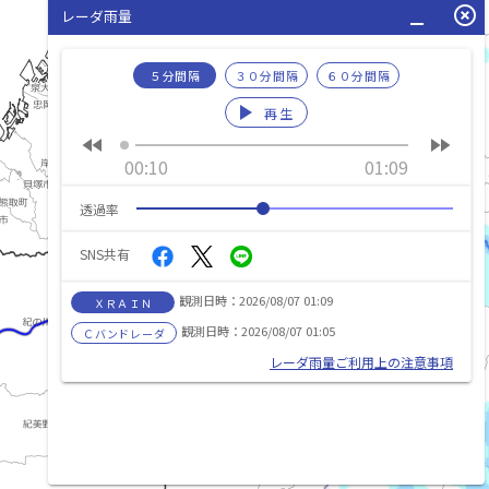
minimize
highlight_off
レーダ雨量
５分間隔
３０分間隔
６０分間隔
play_arrow
再生
fast_rewind
fast_forward
00:10
01:09
透過率
紀の川(きのかわ)
SNS共有
観測日時：2026/08/07 01:09
ＸＲＡＩＮ
観測日時：2026/08/07 01:05
Ｃバンドレーダ
熊野川(くまのがわ)
レーダ雨量ご利用上の注意事項
list_alt