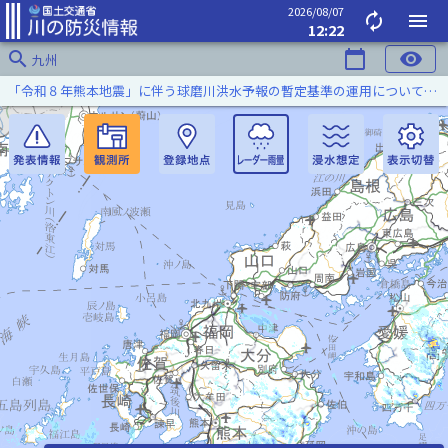
2026/08/07
autorenew
menu
12:22
search
calendar_today
visibility
九州
「令和８年熊本地震」に伴う球磨川洪水予報の暫定基準の運用について（令和８年８月５日）