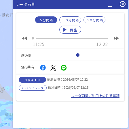
minimize
highlight_off
レーダ雨量
５分間隔
３０分間隔
６０分間隔
play_arrow
再生
fast_rewind
fast_forward
11:25
12:22
透過率
SNS共有
観測日時：2026/08/07 12:22
ＸＲＡＩＮ
観測日時：2026/08/07 12:15
Ｃバンドレーダ
レーダ雨量ご利用上の注意事項
list_alt